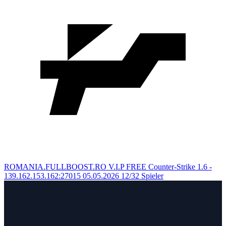
ROMANIA.FULLBOOST.RO V.I.P FREE
Counter-Strike 1.6 -
139.162.153.162:27015
05.05.2026
12/32 Spieler