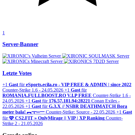
1
Server-Banner
Letzte Votes
+1
Gast
für
eSports.ecila.ro - VIP FREE & ADMIN | since 2022
Counter-Strike 1.6 - 24.05.2026
+1
Gast
für
ROMANIA.FULLBOOST.RO V.I.P FREE
Counter-Strike 1.6 -
24.05.2026
+1
Gast
für
176.57.181.94:28221
Conan Exiles -
22.05.2026
+1
Gast
für
G.3.X // NSBR DEATHMATCH Bora
meter bala! ︻┳═一
Counter-Strike: Source - 22.05.2026
+1
Gast
für
🩷 CS2.FIT » OnlyMirage || VIP | XP Ranking
Counter-
Strike 2 - 21.05.2026