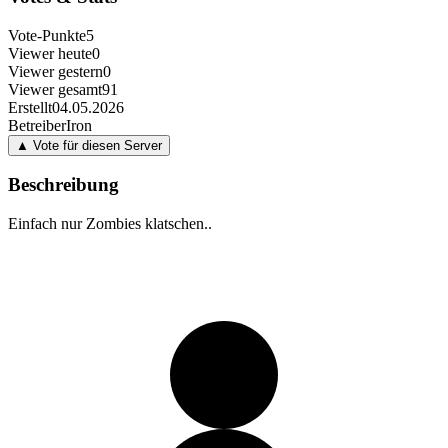
Vote-Punkte
5
Viewer heute
0
Viewer gestern
0
Viewer gesamt
91
Erstellt
04.05.2026
Betreiber
Iron
▲ Vote für diesen Server
Beschreibung
Einfach nur Zombies klatschen..