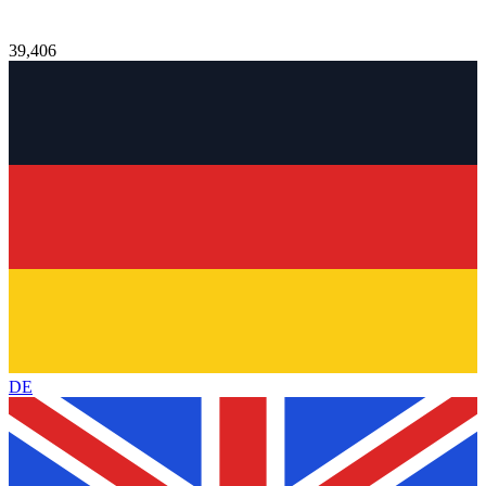
39,406
DE