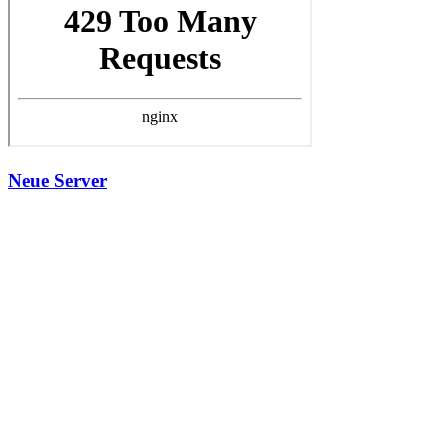
Neue Server