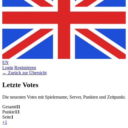
EN
Login
Registrieren
← Zurück zur Übersicht
Letzte Votes
Die neuesten Votes mit Spielername, Server, Punkten und Zeitpunkt.
Gesamt
11
Punkte
13
Seite
1
+1