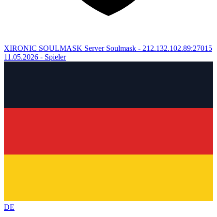
XIRONIC SOULMASK Server
Soulmask - 212.132.102.89:27015
11.05.2026
- Spieler
DE