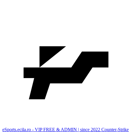
eSports.ecila.ro - VIP FREE & ADMIN | since 2022
Counter-Strike