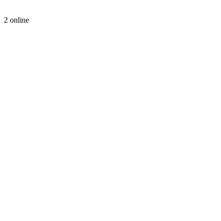
2 online