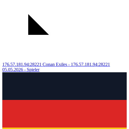
176.57.181.94:28221
Conan Exiles - 176.57.181.94:28221
05.05.2026
- Spieler