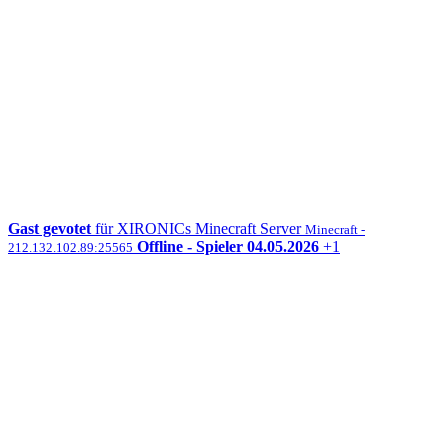
Gast gevotet
für XIRONICs Minecraft Server
Minecraft -
Offline
- Spieler
04.05.2026
+1
212.132.102.89:25565