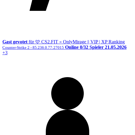
Gast gevotet
für 🩷 CS2.FIT » OnlyMirage || VIP | XP Ranking
Online
0/32 Spieler
21.05.2026
Counter-Strike 2 - 85.236.0.77:27015
+3