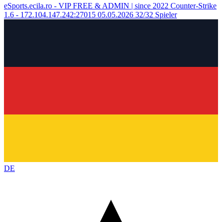
eSports.ecila.ro - VIP FREE & ADMIN | since 2022
Counter-Strike
1.6 - 172.104.147.242:27015
05.05.2026
32/32 Spieler
DE