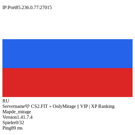
IP:Port
85.236.0.77:27015
RU
Servername
🩷 CS2.FIT » OnlyMirage || VIP | XP Ranking
Map
de_mirage
Version
1.41.7.4
Spieler
0/32
Ping
89 ms