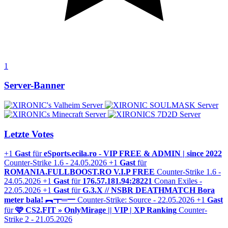
1
Server-Banner
Letzte Votes
+1
Gast
für
eSports.ecila.ro - VIP FREE & ADMIN | since 2022
Counter-Strike 1.6 - 24.05.2026
+1
Gast
für
ROMANIA.FULLBOOST.RO V.I.P FREE
Counter-Strike 1.6 -
24.05.2026
+1
Gast
für
176.57.181.94:28221
Conan Exiles -
22.05.2026
+1
Gast
für
G.3.X // NSBR DEATHMATCH Bora
meter bala! ︻┳═一
Counter-Strike: Source - 22.05.2026
+1
Gast
für
🩷 CS2.FIT » OnlyMirage || VIP | XP Ranking
Counter-
Strike 2 - 21.05.2026