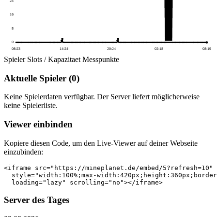
24
16
8
0
08:23
14:24
20:24
02:18
08:19
Spieler
Slots / Kapazitaet
Messpunkte
Aktuelle Spieler (0)
Keine Spielerdaten verfügbar. Der Server liefert möglicherweise
keine Spielerliste.
Viewer einbinden
Kopiere diesen Code, um den Live-Viewer auf deiner Webseite
einzubinden:
<iframe src="https://mineplanet.de/embed/5?refresh=10"

  style="width:100%;max-width:420px;height:360px;border
  loading="lazy" scrolling="no"></iframe>
Server des Tages