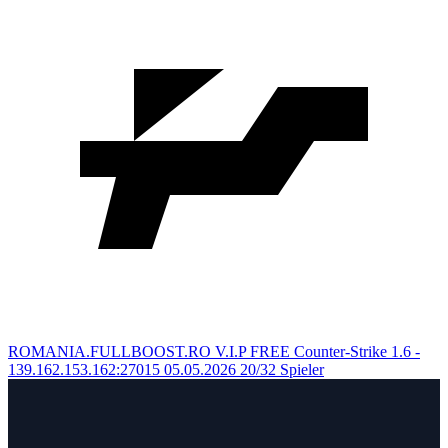
ROMANIA.FULLBOOST.RO V.I.P FREE
Counter-Strike 1.6 -
139.162.153.162:27015
05.05.2026
20/32 Spieler