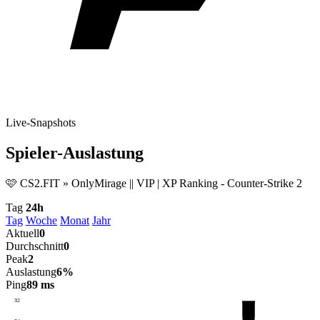
Live-Snapshots
Spieler-Auslastung
🩷 CS2.FIT » OnlyMirage || VIP | XP Ranking - Counter-Strike 2
Tag
24h
Tag
Woche
Monat
Jahr
Aktuell
0
Durchschnitt
0
Peak
2
Auslastung
6%
Ping
89 ms
32